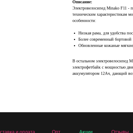
Описание:
Электровелосипед Minako F11 - 
техническим характеристикам м
особенности:
Низкая рама, для удобства по
Более современный бортовой 
Обновленные кожаные мягкие
В остальном электровелосипед M
электрофетбайк с мощностью дви
аккумулятором 12Ач, дающий воз
ставка и оплата
Опт
Акции
Отзывы