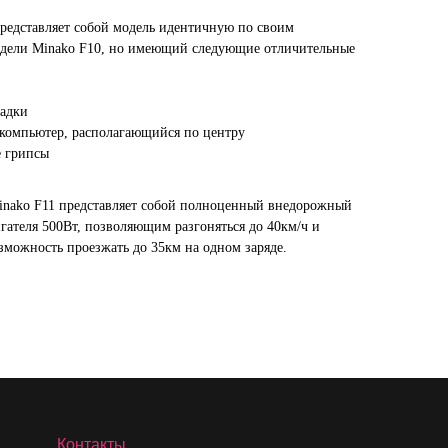
представляет собой модель идентичную по своим
одели Minako F10, но имеющий следующие отличительные
садки
компьютер, располагающийся по центру
 грипсы
inako F11 представляет собой полноценный внедорожный
гателя 500Вт, позволяющим разгоняться до 40км/ч и
можность проезжать до 35км на одном заряде.
Контакты