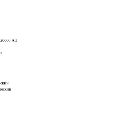
 20000 AH
ч
еский
ческий