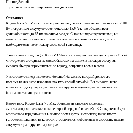
Привод Задний
Тормозная система Гидравлическая дисковая
Описание:
Kugoo Kirin V3 Max - это электровелосипед нового поколения с мощностью 500
Вт и огромным аккумулятором емкостью 15,6 Ач, что обеспечивает
дальнобойность до 65 км на одном заряде. С такими характеристиками, вы
можете смело отправиться в путешествие или прокатиться по городу без
необходимости часто подзаряжать свой велосипед.
Электровелосипед Kugoo Kirin V3 Max способен разгоняться до скорости 45 км/
ч, что делает его одним из самых быстрых на рынке. Благодаря этому, вы
сможете быстро перемещаться по городу, сокращая время в пути.
У этого велосипеда также есть большой багажник, который делает его
идеальным для использования как курьерской службой. Вы сможете легко
поместить туда курьерскую сумку или другие предметы, не беспокоясь о их
безопасности или целостности.
Кроме того, Kugoo Kirin V3 Max оборудован удобным сиденьем,
амортизаторами, а также оснащен яркой передней и задней LED-подсветкой для
безопасного передвижения в темное время суток. Велосипед также имеет
встроенный дисплей, на котором отображается информация о скорости, заряде
аккумулятора и других параметрах.