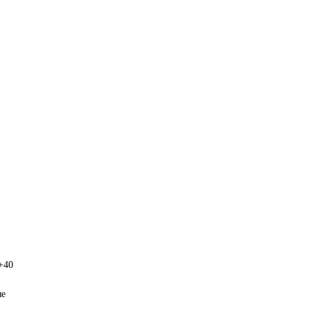
+40
ые