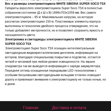
Вес и размеры электромотоцикла WHITE SIBERIA SUPER SOCO TSX
Габариты взрослого электромотоцикла Super Soco TSX в полностью
собранном состоянии (Д х Ш х В) 1898x703x1059 мм. Вес самого
электромотоцикла – 95 кг. Максимальная нагрузка, на которую
рассчитан электромотоцикл 150 кг. Пластиковые элементы корпуса
выполнены в технологии двойного процесса отверждения, что не
только добавляет им прочности, но и позволяет сохранить яркость и
насыщенность цвета.
Электроника и светодиоды электромотоцикла WHITE SIBERIA
SUPER SOCO TSX
Электромотоцикл Super Soco TSX оснащен интеллектуальным
светодиодным жидкокристаллическим дисплеем, информация на
котором, благодаря специальному покрытию и подсветке, остается
четкой и читаемой при любом уровне освещенности. На экране
спидометра так же выводится информация о заряде аккумулятора.
Передняя оптика оснащенная передовыми LED технологиями с
особыми бесшовными светодиодными кольцами отлично освещает
дорогу и привлекает внимание к электромотоциклу не только ночью, но
и днем.
Главная
Доставка и оплата