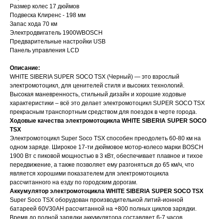
Размер колес 17 дюймов
Подвеска Клиренс - 198 мм
Запас хода 70 км
Электродвигатель 1900WBOSCH
Предварительные настройки USB
Панель управления LCD
Описание:
WHITE SIBERIA SUPER SOCO TSX (Черный) — это взрослый
электромотоцикл, для ценителей стиля и высоких технологий.
Высокая маневренность, стильный дизайн и хорошие ходовые
характеристики – всё это делает электромотоцикл SUPER SOCO TSX
прекрасным транспортным средством для поездок в черте города.
Ходовые качества электромотоцикла WHITE SIBERIA SUPER SOCO
TSX
Электромотоцикл Super Soco TSX способен преодолеть 60-80 км на
одном заряде. Широкое 17-ти дюймовое мотор-колесо марки BOSCH
1900 Вт с пиковой мощностью в 3 кВт, обеспечивает плавное и тихое
передвижение, а также позволяет ему разгоняться до 65 км/ч, что
является хорошими показателем для электромотоцикла
рассчитанного на езду по городским дорогам.
Аккумулятор электромотоцикла WHITE SIBERIA SUPER SOCO TSX
Super Soco TSX оборудован производительной литий-ионной
батареей 60V30AH рассчитанной на +800 полных циклов зарядки.
Время до полной зарядки аккумулятора составляет 6-7 часов.