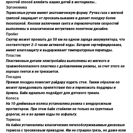
простой способ влюбить ваших детей в мотоциклы..
Эргономика
Тормозные ручки имеют анатомическую форму. Ручка газа с мягкой
грипсой защищает от проскальзывания и делает поездку более
безопасной. Кнопки включения света и переключатели скоростей
выполнены в классическом интуитивно понятном дизайне.
Пробег
Скутер может проехать до 50 км на одном заряде аккумулятора, что
соответствует 2-3 часам активной езды. Батарея сертифицирована,
имеет влагозащиту и выдерживает температурные перепады.
Пластик
Пластиковые детали электробайка выполнены из мягкого и
травмобезопасного пластика с добавлением резины, за счет этого он
хорошо гнется и не трескается.
Посадка
Прямая посадка помогает райдеру ездить стоя. Таким образом он
может преодолевать препятствия без и переезжать бордюры и
бревна. Байк идеально подойдет для детского триала.
Колеса
На 10-дюймовые колеса установлена резина с внедорожным
протектором. При этом байк стабилен не только на грунтовых
дорогах, но и во время езды по асфальту.
Тормоза
На байке установлены классические легкообслуживаемые дисковые
тормоза с тросиковым приводом. Им не страшна грязь, но даже если