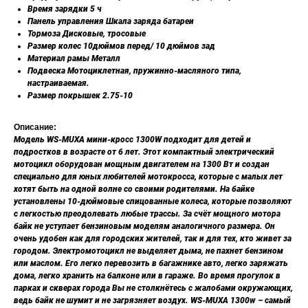
Время зарядки 5 ч
Панель управления Шкала заряда батареи
Тормоза Дисковые, тросовые
Размер колес 10дюймов перед/ 10 дюймов зад
Материал рамы Металл
Подвеска Мотоциклетная, пружинно-масляного типа,
настраиваемая.
Размер покрышек 2.75-10
Описание:
Модель WS-MUXA мини-кросс 1300W подходит для детей и
подростков в возрасте от 6 лет. Этот компактный электрический
мотоцикл оборудован мощным двигателем на 1300 Вт и создан
специально для юных любителей мотокросса, которые с малых лет
хотят быть на одной волне со своими родителями. На байке
установлены 10-дюймовые спицованные колеса, которые позволяют
с легкостью преодолевать любые трассы. За счёт мощного мотора
байк не уступает бензиновым моделям аналогичного размера. Он
очень удобен как для городских жителей, так и для тех, кто живет за
городом. Электромотоцикл не выделяет дыма, не пахнет бензином
или маслом. Его легко перевозить в багажнике авто, легко заряжать
дома, легко хранить на балконе или в гараже. Во время прогулок в
парках и скверах города Вы не столкнётесь с жалобами окружающих,
ведь байк не шумит и не загрязняет воздух. WS-MUXA 1300w – самый