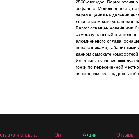
2500w каждое. Raptor отлично 
асфальте. Моневненность, не 
перемещения на дальнии дист
легкостью можно установить н
Raptor оснащен новейшими Си
самокату плавный и мгновенны
алюминиевого сплава, оснаще
поворотниками, габаритными и
данном самокате комфортной 
Идеальные условия эксплуатац
гонки по пересеченной местно
электросамокат под рост любо
ставка и оплата
Опт
Акции
Отзывы