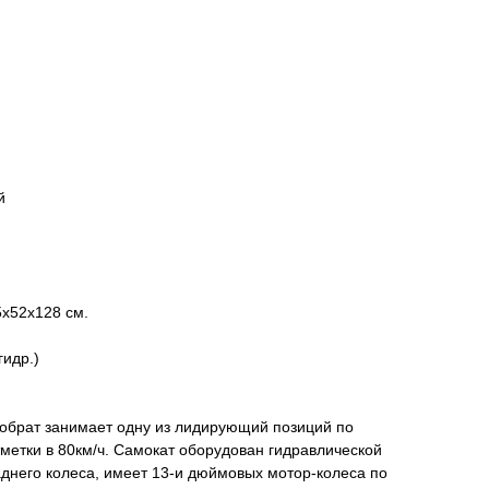
й
x52x128 см.
идр.)
 собрат занимает одну из лидирующий позиций по
тметки в 80км/ч. Самокат оборудован гидравлической
днего колеса, имеет 13-и дюймовых мотор-колеса по