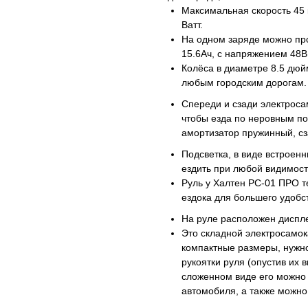
Максимальная скорость 45 к
Ватт.
На одном заряде можно про
15.6Ач, с напряжением 48В
Колёса в диаметре 8.5 дюй
любым городским дорогам. 
Спереди и сзади электрос
чтобы езда по неровным п
амортизатор пружинный, сз
Подсветка, в виде встроен
ездить при любой видимост
Руль у Халтен РС-01 ПРО т
ездока для большего удобс
На руле расположен диспле
Это складной электросамок
компактные размеры, нужно
рукоятки руля (опустив их в
сложенном виде его можно 
автомобиля, а также можно