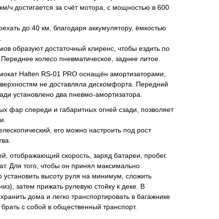
м/ч достигается за счёт мотора, с мощностью в 600
ехать до 40 км, благодаря аккумулятору, ёмкостью
.
мов образуют достаточный клиренс, чтобы ездить по
Переднее колесо пневматическое, заднее литое.
амокат Halten RS-01 PRO оснащён амортизаторами,
оверхностям не доставляла дискомфорта. Передний
ади установлено два пневмо-амортизатора.
ных фар спереди и габаритных огней сзади, позволяет
и.
елескопический, его можно настроить под рост
тва.
й, отображающий скорость, заряд батареи, пробег.
ат. Для того, чтобы он принял максимально
 установить высоту руля на минимум, сложить
низ), затем прижать рулевую стойку к деке. В
хранить дома и легко транспортировать в багажнике
 брать с собой в общественный транспорт.