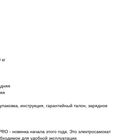
 кг
адняя
няя
паковка, инструкция, гарантийный талон, зарядное
PRO - новинка начала этого года. Это электросамокат
еобходимое для удобной эксплуатации.