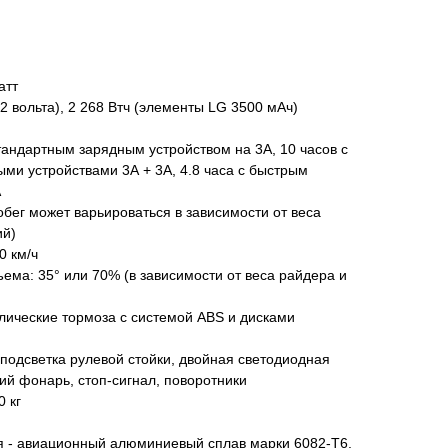
атт
72 вольта), 2 268 Втч (элементы LG 3500 мАч)
стандартным зарядным устройством на 3А, 10 часов с
ми устройствами 3А + 3А, 4.8 часа с быстрым
А
обег может варьироваться в зависимости от веса
ий)
0 км/ч
ема: 35° или 70% (в зависимости от веса райдера и
лические тормоза с системой ABS и дисками
одсветка рулевой стойки, двойная светодиодная
ий фонарь, стоп-сигнал, поворотники
 кг
я - авиационный алюминиевый сплав марки 6082-T6,