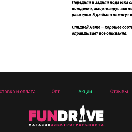
Передняя и задняя подвеска 
вождения, амортизируя все н
размером 8 дюймов помогут и
Спидвей Леже — хорошее соотн
оправдывает все ожидания.
ставка и оплата
Опт
Акции
Отзывы