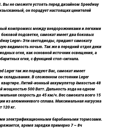
S. Вы не сможете устоять перед дизайном Speedway
я изысканный, он порадует настоящих ценителей
ьный компромисс между внедорожниками и легкими
 боковой подсветке, самокат имеет два боковых
dway Leger» Эти светодиоды, придают самокату
шую видимость ночью. Так же в передний отдел деки
одных огня, как основной источник освещения, а
абаритных огня, с функцией стоп-сигнала.
d Leger так же порадуют Вас, самокат имеет
 складывания. В сложенном состоянии Leger
 в квартире. Литий-ионный аккумулятор ёмкостью 48
ой мощностью 500 Ватт. Дальность хода на одном
имальная скорость до 45 км/ч. Вес самоката всего 15
ции из алюминиевого сплава. Максимальная нагрузка
 120 кг.
ыми электрификационными барабанными тормозами.
аряжается, время зарядки примерно 7 ~ 8ч