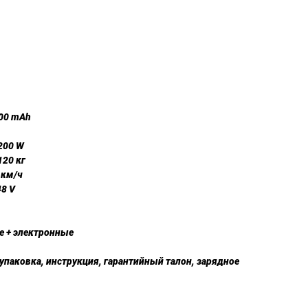
00 mAh
200 W
120 кг
 км/ч
8 V
е + электронные
паковка, инструкция, гарантийный талон, зарядное