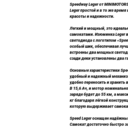
Speedway Leger от MINIMOTOR
Leger простой и в то же врем
красоты и надежности.
Легкий и мощный, это идеал
самокатами. Изюминка Leger в
светодиода с логотипом «Spee
особый шик, обеспечивая луч
встроены два мощных светоди
сзади деки установлены два г
Основные характеристики Spee
удобный и надежный механизм
удобно переносить и хранить
В 15,6 Ач, и мотор номинальн
заряде будет до 55 км, а макс
кг благодаря лёгкой конструк
которую выдерживает самокат
Speed Leger оснащен надёжн
Самокат достаточно быстро з