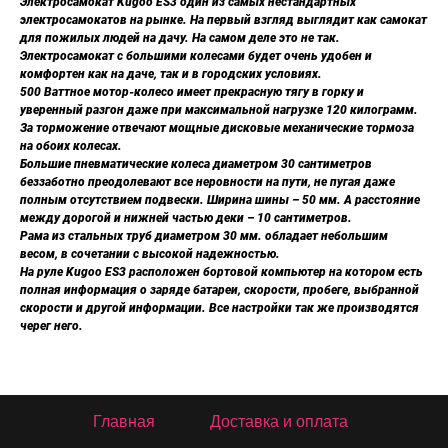
Электросамокат Kugoo ES3 один из самых нестандартных
электросамокатов на рынке. На первый взгляд выглядит как самокат
для пожилых людей на дачу. На самом деле это не так.
Электросамокат с большими колесами будет очень удобен и
комфортен как на даче, так и в городских условиях.
500 Ваттное мотор-колесо имеет прекрасную тягу в горку и
уверенный разгон даже при максимальной нагрузке 120 килограмм.
За торможение отвечают мощные дисковые механические тормоза
на обоих колесах.
Большие пневматические колеса диаметром 30 сантиметров
беззаботно преодолевают все неровности на пути, не пугая даже
полным отсутствием подвески. Ширина шины – 50 мм. А расстояние
между дорогой и нижней частью деки – 10 сантиметров.
Рама из стальных труб диаметром 30 мм. обладает небольшим
весом, в сочетании с высокой надежностью.
На руле Kugoo ES3 расположен бортовой компьютер на котором есть
полная информация о заряде батареи, скорости, пробеге, выбранной
скорости и другой информации. Все настройки так же производятся
черег него.
Главная
Доставка и оплата