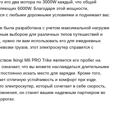
это его два мотора по 3000W каждый, что общей
ляющих 6000W. Благодаря этой мощности,
ется с любыми дорожными условиями и поднимает вас
ike была разработана с учетом максимальной нагрузки
альным выбором для различных типов путешествий и
о, нужно ли вам использовать его для ежедневных
евозки грузов, этот электроскутер справится с
ом Ikingi M6 PRO Trike является его пробег на
о означает, что вы можете наслаждаться длительными
постоянно искать место для зарядки. Кроме того,
ет отличную устойчивость и комфорт при езде.
 это электроскутер, который сочетает в себе скорость,
сомнения, он станет вашим надежным партнером во
орогах.