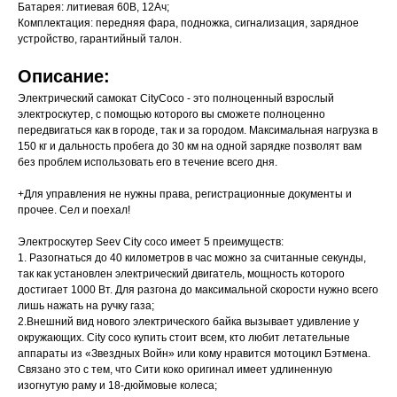
Батарея: литиевая 60В, 12Ач;
Комплектация: передняя фара, подножка, сигнализация, зарядное
устройство, гарантийный талон.
Описание:
Электрический самокат CityCoco - это полноценный взрослый
электроскутер, с помощью которого вы сможете полноценно
передвигаться как в городе, так и за городом. Максимальная нагрузка в
150 кг и дальность пробега до 30 км на одной зарядке позволят вам
без проблем использовать его в течение всего дня.
+Для управления не нужны права, регистрационные документы и
прочее. Сел и поехал!
Электроскутер Seev City coco имеет 5 преимуществ:
1. Разогнаться до 40 километров в час можно за считанные секунды,
так как установлен электрический двигатель, мощность которого
достигает 1000 Вт. Для разгона до максимальной скорости нужно всего
лишь нажать на ручку газа;
2.Внешний вид нового электрического байка вызывает удивление у
окружающих. City coco купить стоит всем, кто любит летательные
аппараты из «Звездных Войн» или кому нравится мотоцикл Бэтмена.
Связано это с тем, что Сити коко оригинал имеет удлиненную
изогнутую раму и 18-дюймовые колеса;