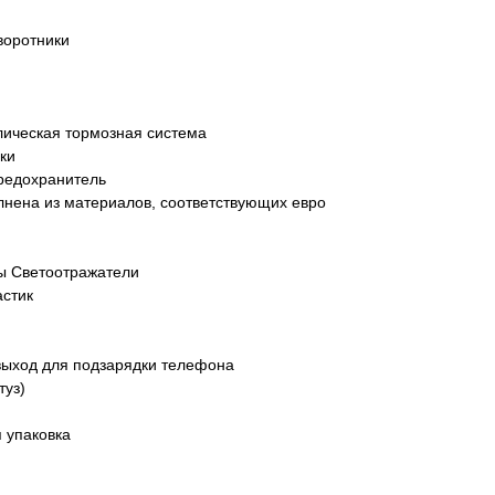
воротники
ическая тормозная система
ки
предохранитель
лнена из материалов, соответствующих евро
ы Светоотражатели
астик
ыход для подзарядки телефона
туз)
 упаковка