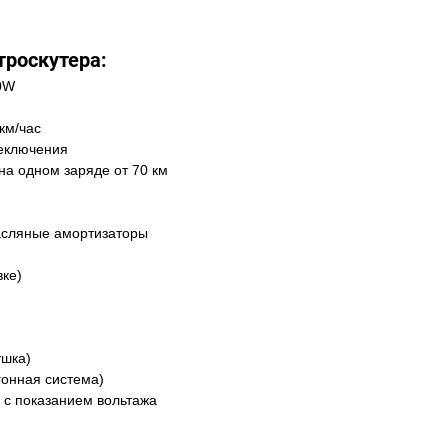
троскутера:
0W
км/час
еключения
а одном заряде от 70 км
асляные амортизаторы
вке)
ушка)
гонная система)
 с показанием вольтажа