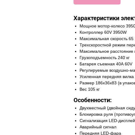
Характеристики элек
Мощное мотор-колесо 395
Контроллер 60V 3950W
Максимальная скорость 65 
Трехскоростной режим пер
Максимальное расстояние н
Грузоподъемность 240 кг
Батарея съемная 40А 60V
Регулируемые воздушно-м
Усиленная передняя вилка
Размер 186х36х83 (в упако
Вес 105 кг
Особенности:
Двухместный (двойная сид
Блокировка руля (противоу
Сигнализация LED-дисплей
Аварийный сигнал
Передняя LED-фара