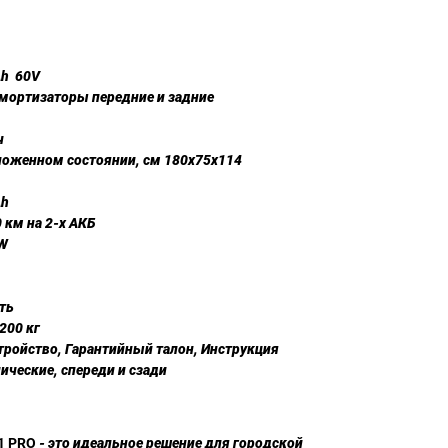
h 60V
ортизаторы передние и задние
ч
ложенном состоянии, см 180x75x114
Ah
0 км на 2-х АКБ
 W
ть
200 кг
ройство, Гарантийный талон, Инструкция
ческие, спереди и сзади
1 PRO
- это идеальное решение для городской