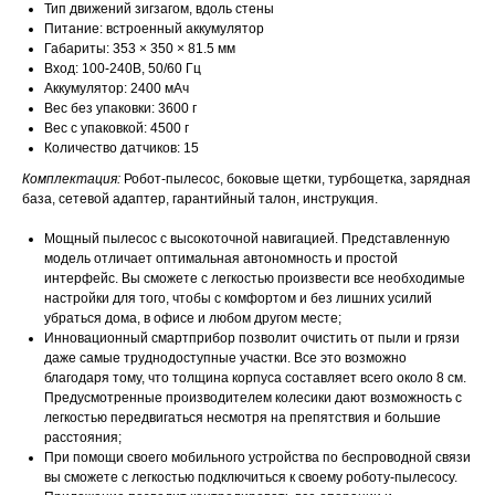
Тип движений зигзагом, вдоль стены
Питание: встроенный аккумулятор
Габариты: 353 × 350 × 81.5 мм
Вход: 100-240В, 50/60 Гц
Аккумулятор: 2400 мАч
Вес без упаковки: 3600 г
Вес с упаковкой: 4500 г
Количество датчиков: 15
Комплектация:
Робот-пылесос, боковые щетки, турбощетка, зарядная
база, сетевой адаптер, гарантийный талон, инструкция.
Мощный пылесос с высокоточной навигацией. Представленную
модель отличает оптимальная автономность и простой
интерфейс. Вы сможете с легкостью произвести все необходимые
настройки для того, чтобы с комфортом и без лишних усилий
убраться дома, в офисе и любом другом месте;
Инновационный смартприбор позволит очистить от пыли и грязи
даже самые труднодоступные участки. Все это возможно
благодаря тому, что толщина корпуса составляет всего около 8 см.
Предусмотренные производителем колесики дают возможность с
легкостью передвигаться несмотря на препятствия и большие
расстояния;
При помощи своего мобильного устройства по беспроводной связи
вы сможете с легкостью подключиться к своему роботу-пылесосу.