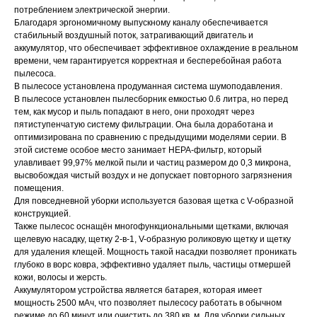
потреблением электрической энергии.
Благодаря эргономичному выпускному каналу обеспечивается
стабильный воздушный поток, затрагивающий двигатель и
аккумулятор, что обеспечивает эффективное охлаждение в реальном
времени, чем гарантируется корректная и бесперебойная работа
пылесоса.
В пылесосе установлена продуманная система шумоподавления.
В пылесосе установлен пылесборник емкостью 0.6 литра, но перед
тем, как мусор и пыль попадают в него, они проходят через
пятиступенчатую систему фильтрации. Она была доработана и
оптимизирована по сравнению с предыдущими моделями серии. В
этой системе особое место занимает НЕРА-фильтр, который
улавливает 99,97% мелкой пыли и частиц размером до 0,3 микрона,
высвобождая чистый воздух и не допускает повторного загрязнения
помещения.
Для повседневной уборки используется базовая щетка с V-образной
конструкцией.
Также пылесос оснащён многофункциональными щетками, включая
щелевую насадку, щетку 2-в-1, V-образную роликовую щетку и щетку
для удаления клещей. Мощность такой насадки позволяет проникать
глубоко в ворс ковра, эффективно удаляет пыль, частицы отмершей
кожи, волосы и жерсть.
Аккумулятором устройства является батарея, которая имеет
мощность 2500 мАч, что позволяет пылесосу работать в обычном
режиме до 60 минут или очистить до 380 кв. м. Для уборки сильных