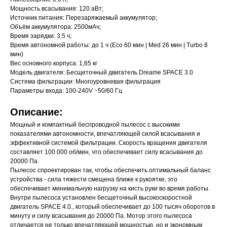
Мощность всасывания: 120 аВт;
Источник питания: Перезаряжаемый аккумулятор;
Объём аккумулятора: 2500мАч;
Время зарядки: 3.5 ч;
Время автономной работы: до 1 ч (Eco 60 мин | Med 26 мин | Turbo 8
мин)
Вес основного корпуса: 1,65 кг
Модель двигателя: Бесщеточный двигатель Dreame SPACE 3.0
Система фильтрации: Многоуровневая фильтрация
Параметры входа: 100-240V ~50/60 Гц
Описание:
Мощный и компактный беспроводной пылесос с высокими
показателями автономности, впечатляющей силой всасывания и
эффективной системой фильтрации. Скорость вращения двигателя
составляет 100 000 об/мин, что обеспечивает силу всасывания до
20000 Па.
Пылесос спроектирован так, чтобы обеспечить оптимальный баланс
устройства - сила тяжести смещена ближе к рукоятке, это
обеспечивает минимальную нагрузку на кисть руки во время работы.
Внутри пылесоса установлен бесщеточный высокоскоростной
двигатель SPACE 4.0., который обеспечивает до 100 тысяч оборотов в
минуту и силу всасывания до 20000 Па. Мотор этого пылесоса
отличается не только впечатляющей мощностью, но и экономным