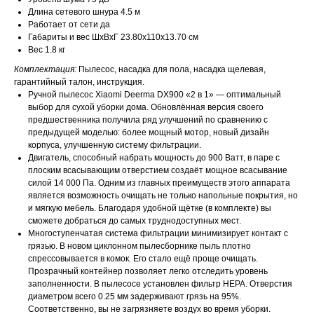
Длина сетевого шнура 4.5 м
Работает от сети да
Габариты и вес ШхВхГ 23.80x110x13.70 см
Вес 1.8 кг
Комплектация:
Пылесос, насадка для пола, насадка щелевая,
гарантийный талон, инструкция.
Ручной пылесос Xiaomi Deerma DX900 «2 в 1» — оптимальный
выбор для сухой уборки дома. Обновлённая версия своего
предшественника получила ряд улучшений по сравнению с
предыдущей моделью: более мощный мотор, новый дизайн
корпуса, улучшенную систему фильтрации.
Двигатель, способный набрать мощность до 900 Ватт, в паре с
плоским всасывающим отверстием создаёт мощное всасывание
силой 14 000 Па. Одним из главных преимуществ этого аппарата
является возможность очищать не только напольные покрытия, но
и мягкую мебель. Благодаря удобной щётке (в комплекте) вы
сможете добраться до самых труднодоступных мест.
Многоступенчатая система фильтрации минимизирует контакт с
грязью. В новом циклонном пылесборнике пыль плотно
спрессовывается в комок. Его стало ещё проще очищать.
Прозрачный контейнер позволяет легко отследить уровень
заполненности. В пылесосе установлен фильтр НЕРА. Отверстия
диаметром всего 0.25 мм задерживают грязь на 95%.
Соответственно, вы не загрязняете воздух во время уборки.