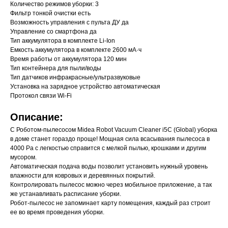
Количество режимов уборки: 3
Фильтр тонкой очистки есть
Возможность управления с пульта ДУ да
Управление со смартфона да
Тип аккумулятора в комплекте Li-Ion
Емкость аккумулятора в комплекте 2600 мА·ч
Время работы от аккумулятора 120 мин
Тип контейнера для пыли/воды
Тип датчиков инфракрасные/ультразвуковые
Установка на зарядное устройство автоматическая
Протокол связи Wi-Fi
Описание:
С Роботом-пылесосом Midea Robot Vacuum Cleaner i5C (Global) уборка
в доме станет гораздо проще! Мощная сила всасывания пылесоса в
4000 Pa с легкостью справится с мелкой пылью, крошками и другим
мусором.
Автоматическая подача воды позволит установить нужный уровень
влажности для ковровых и деревянных покрытий.
Контролировать пылесос можно через мобильное приложение, а так
же устанавливать расписание уборки.
Робот-пылесос не запоминает карту помещения, каждый раз строит
ее во время проведения уборки.