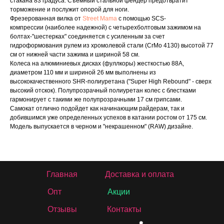
стакана 83 градуса. Съемный стальной фендер предотвратит
торможение и послужит опорой для ноги.
Фрезерованная вилка от
Street Mama
с помощью SCS-
компрессии (наиболее надежной) с четырехболтовым зажимом на
болтах-"шестерках" соединяется с усиленным за счет
гидроформования рулем из хромолевой стали (CrMo 4130) высотой 77
см от нижней части зажима и шириной 58 см.
Колеса на алюминиевых дисках (фуллкоры) жесткостью 88A,
диаметром 110 мм и шириной 26 мм выполнены из
высококачественного SHR-полиуретана ("Super High Rebound" - сверх
высокий отскок). Полупрозрачный полиуретан колес с блестками
гармонирует с такими же полупрозрачными 17 см грипсами.
Самокат отлично подойдет как начинающим райдерам, так и
добившимся уже определенных успехов в катании ростом от 175 см.
Модель выпускается в черном и "некрашенном" (RAW) дизайне.
Главная
Доставка и оплата
Опт
Акции
Отзывы
Контакты