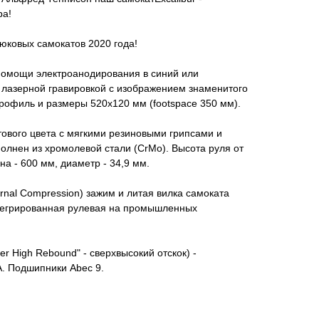
ра!
юковых самокатов 2020 года!
помощи электроанодирования в синий или
 лазерной гравировкой с изображением знаменитого
рофиль и размеры 520х120 мм (footspace 350 мм).
тового цвета с мягкими резиновыми грипсами и
лнен из хромолевой стали (CrMo). Высота руля от
а - 600 мм, диаметр - 34,9 мм.
rnal Compression) зажим и литая вилка самоката
тегрированная рулевая на промышленных
r High Rebound" - сверхвысокий отскок) -
A. Подшипники Abec 9.