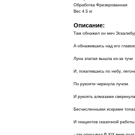
Обработка Фрезерованная
Вес 4.5 кг
Описание:
Там обнажил он меч Эскалибу
А обнажившись над его главою
Луна златая вышла из-за тучи
И, покатившись по небу, легон
По рукояти чиркнула лучом.
И рукоять алмазами сверкнула
Бесчисленными искрами топа
И гиацинтов сказочной работы
- так описывал В XIX веке поэ