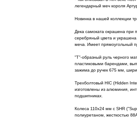
легендарный меч короля Арту
Новинка в нашей коллекции тр
Дека самоката окрашена при 
серебряный цвета и украшена
меча. Имеет прямоугольный п
"T"-образный руль черного ма
пластиковыми барендами, выпо
зажима до ручек 675 мм, ширин
Трехболтовый HIC (Hidden Inte
изготовлены из алюминия, ин
подшипниках.
Колеса 110x24 мм c SHR ("Supe
полиуретаном, жесткостью 88