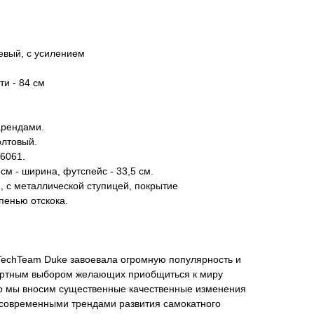
евый, с усилением
ти - 84 см
арендами.
олтовый.
6061.
см - ширина, футспейс - 33,5 см.
 с металлической ступицей, покрытие
пенью отскока.
TechTeam Duke завоевала огромную популярность и
дартным выбором желающих приобщиться к миру
но мы вносим существенные качественные изменения
с современными трендами развития самокатного