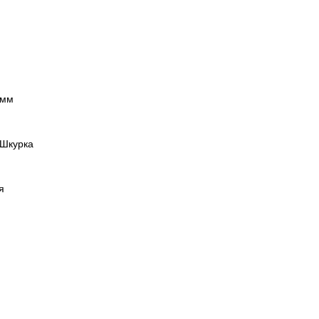
 мм
 Шкурка
ая
м