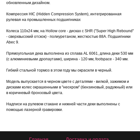
обновленным дизайном.
Компрессия HIC (Hidden Compression System), интегрированная
рулевая на промышленных подшипниках
Колеса 110x24 мм, на Hollow core - дисках c SHR ("Super High Rebound"
- сверхвысокий отскок) - полиуретаном, жесткостью 88A. Подшипники
Abec 9.
Прямоугольная дека выполнена из сплава AL 6061, длина деки 530 мм
(с алюминиевыми дропаутами), ширина - 120 мм, footspace - 340 мм.
Гибкий стальной тормоз в этом году мы окрасили в черный.
Модель выпускается в черном цвете с деталями - вилкой, зажимом и
дисками колес окрашенными в "неохром" (бензиновый, радужный) или
в коричневый бронзовый цвета.
Надписи на рулевом стакане и нижней части деки выполнены с
помощью лазерной гравировки.
Главная
Доставка и оплата